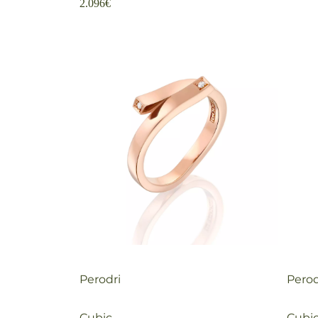
2.096
€
Perodri
Perod
Cubic
Cubi