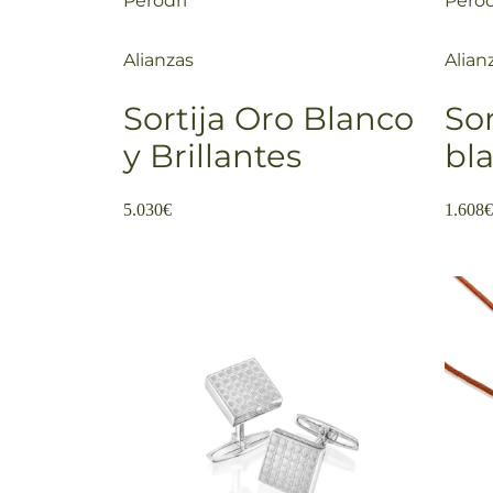
Perodri
Perod
Alianzas
Alian
Sortija Oro Blanco
Sor
y Brillantes
bl
5.030
€
1.608
€