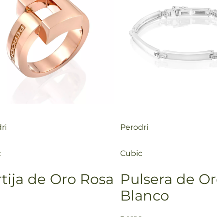
ri
Perodri
c
Cubic
rtija de Oro Rosa
Pulsera de O
Blanco