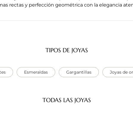
mas rectas
y
perfección geométrica con la elegancia ate
TIPOS DE JOYAS
tes
Esmeraldas
Gargantillas
Joyas de o
TODAS LAS JOYAS