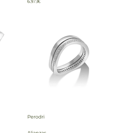
6.973
€
Perodri
Alianzas