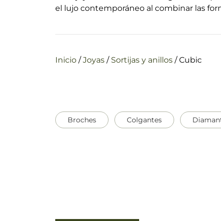
el lujo contemporáneo al combinar l
a
s for
Inicio
/
Joyas
/
Sortijas y anillos
/
Cubic
Broches
Colgantes
Diaman