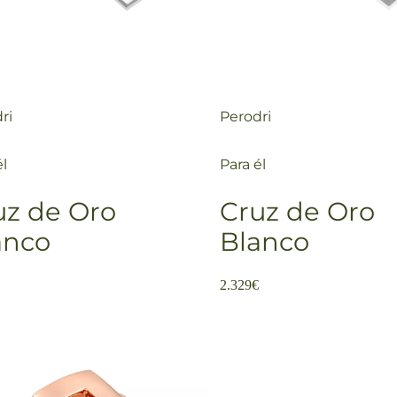
ri
Perodri
él
Para él
uz de Oro
Cruz de Oro
anco
Blanco
2.329
€