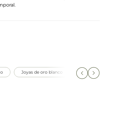
mporal.
ro
Joyas de oro blanco
Joyas de oro blanco y or