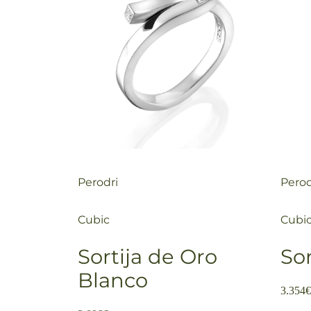
Perodri
Perod
Cubic
Cubi
Sortija de Oro
So
Blanco
3.354
€