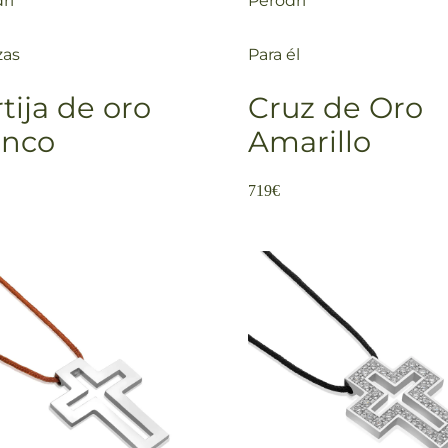
ri
Perodri
zas
Para él
tija de oro
Cruz de Oro
anco
Amarillo
719
€