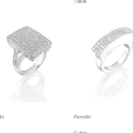
7.083
€
ri
Perodri
c
Cubic