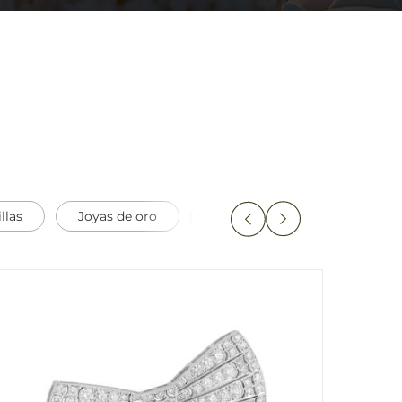
llas
Joyas de oro
Joyas de oro blanco
J