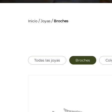
/
/
Inicio
Joyas
Broches
Todas las joyas
Broches
Col