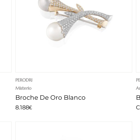
PERODRI
P
Misterio
An
Broche De Oro Blanco
B
8.188
C
€