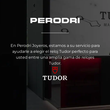
En Perodri Joyeros, estamos a su servicio para
ayudarle a elegir el reloj Tudor perfecto para
usted entre una amplia gama de relojes
Tudor.
Artículo añadido al carrito.
Finalizar Compra
0 artículos -
0
€