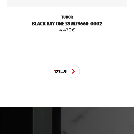
TUDOR
BLACK BAY ONE 39 M79660-0002
4.470
€
1
2
3
…
9