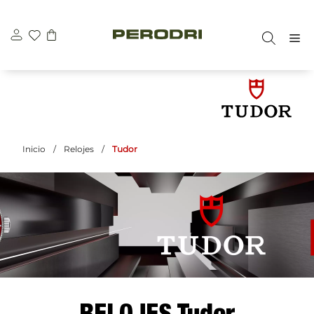
Saltar
al
M
contenido
Inicio
/
Relojes
/
Tudor