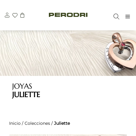
Saltar
al
M
contenido
JOYAS
JULIETTE
Inicio
/
Colecciones
/
Juliette