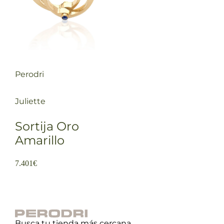
Perodri
Juliette
Sortija Oro
Amarillo
7.401
€
Busca tu tienda más cercana