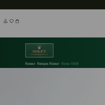
Saltar
al
contenido
Rolex
Relojes Rolex
Rolex 1908