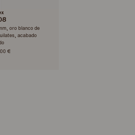
ex
08
mm, oro blanco de
uilates, acabado
do
00 €