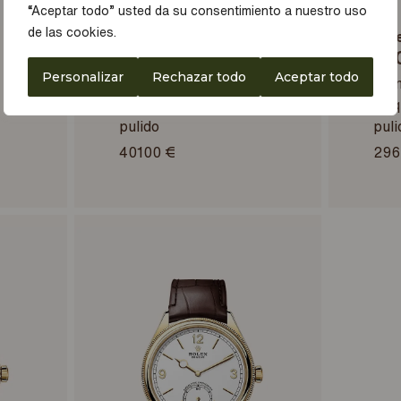
“Aceptar todo” usted da su consentimiento a nuestro uso
de las cookies.
Rolex
Rol
1908
19
Personalizar
Rechazar todo
Aceptar todo
39 mm, oro amarillo de
39 
18 quilates, acabado
18 q
pulido
puli
40100 €
296