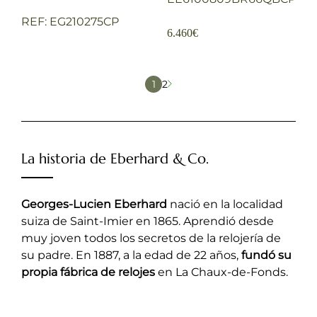
REF: EG210275CP
6.460
€
P
1
2
P
á
á
g
g
i
i
n
n
La historia de
Eberhard & Co.
a
a
Georges-Lucien Eberhard
nació en la localidad
suiza de Saint-Imier en 1865. Aprendió desde
muy joven todos los secretos de la relojería de
su padre. En 1887, a la edad de 22 años,
fundó su
propia fábrica de relojes
en La Chaux-de-Fonds.