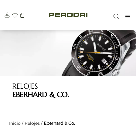
Saltar
al
M
contenido
RELOJES
EBERHARD & CO.
Inicio
/
Relojes
/
Eberhard & Co.