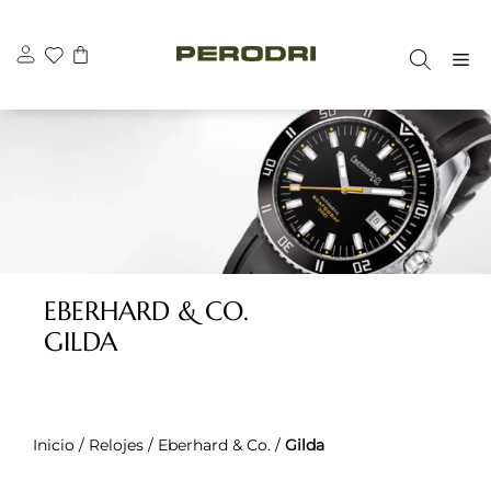
Saltar
al
M
contenido
EBERHARD & CO.
GILDA
Inicio
/
Relojes
/
Eberhard & Co.
/
Gilda