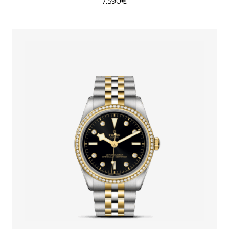
7.590
€