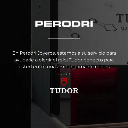
En Perodri Joyeros, estamos a su servicio para
ayudarle a elegir el reloj Tudor perfecto para
usted entre una amplia gama de relojes
Tudor.
Artículo añadido al carrito.
Finalizar Compra
0 artículos -
0
€