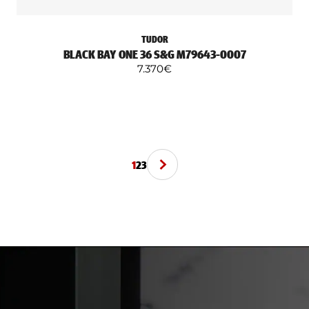
TUDOR
BLACK BAY ONE 36 S&G M79643-0007
7.370
€
1
2
3