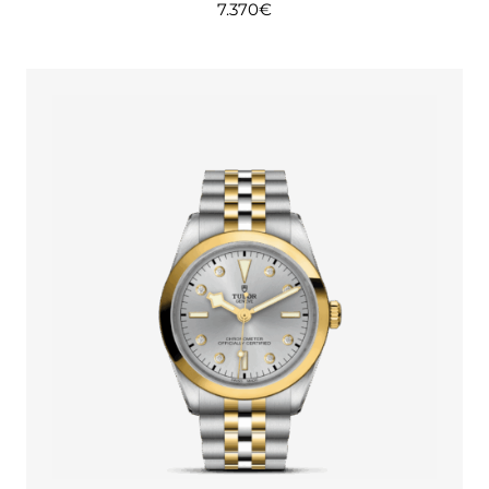
7.370
€