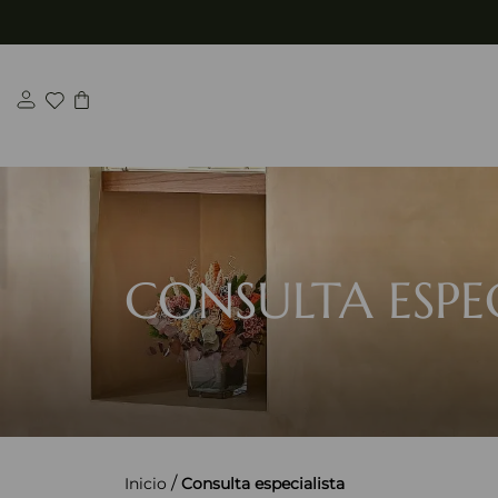
Saltar
al
contenido
CONSULTA ESPE
/
Inicio
Consulta especialista