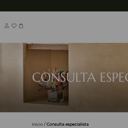
Saltar
al
contenido
CONSULTA ESPE
/
Inicio
Consulta especialista