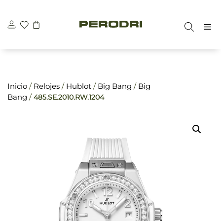
Saltar
\n
\n
al
M
contenido
Inicio
/
Relojes
/
Hublot
/
Big Bang
/
Big
Bang
/
485.SE.2010.RW.1204