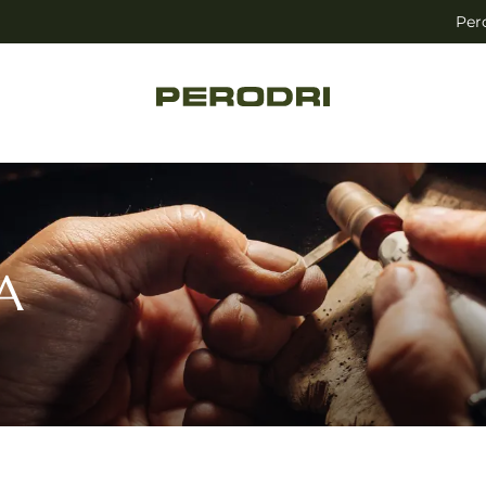
Per
A