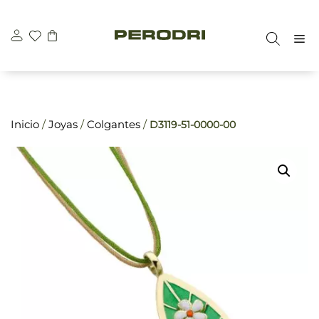
Saltar
\n
\n
al
M
contenido
Inicio
/
Joyas
/
Colgantes
/
D3119-51-0000-00