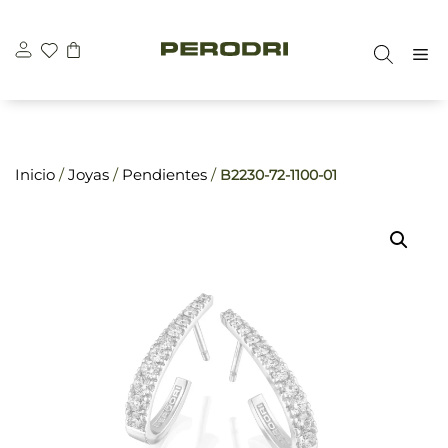
Saltar
\n
\n
al
M
contenido
Inicio
/
Joyas
/
Pendientes
/
B2230-72-1100-01