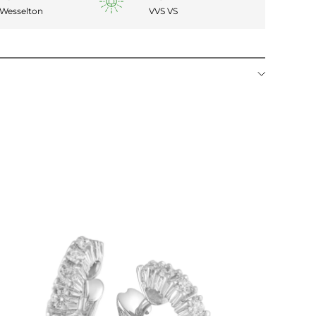
 Wesselton
VVS VS