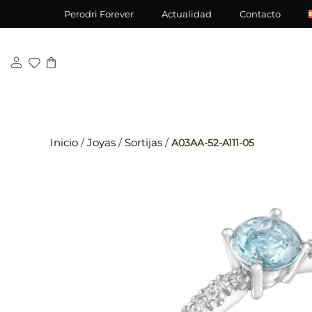
Saltar
\n
\n
Perodri Forever
Actualidad
Contacto
al
contenido
Inicio
/
Joyas
/
Sortijas
/
A03AA-52-A111-05