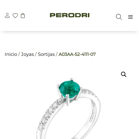
Saltar
\n
\n
al
M
contenido
Inicio
/
Joyas
/
Sortijas
/
A03AA-52-4111-07