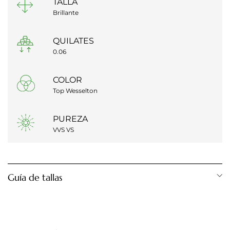
TALLA
Brillante
QUILATES
0.06
COLOR
Top Wesselton
PUREZA
VVS VS
Guía de tallas
Diámetro anillo
Talla anillo
12,28 mm
Talla 1