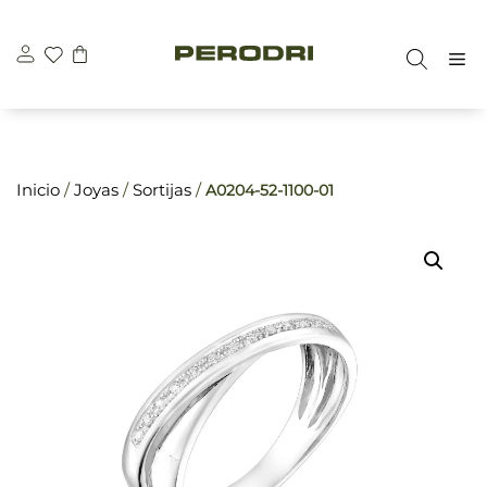
Saltar
\n
\n
al
M
contenido
Inicio
/
Joyas
/
Sortijas
/
A0204-52-1100-01