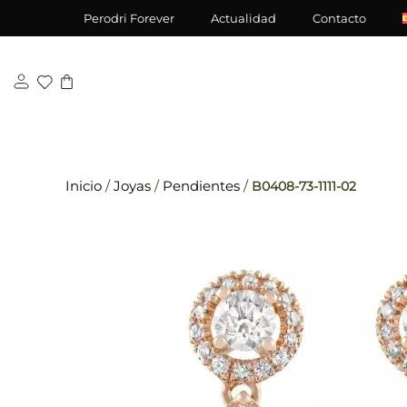
Saltar
\n
\n
Perodri Forever
Actualidad
Contacto
al
contenido
Inicio
/
Joyas
/
Pendientes
/
B0408-73-1111-02