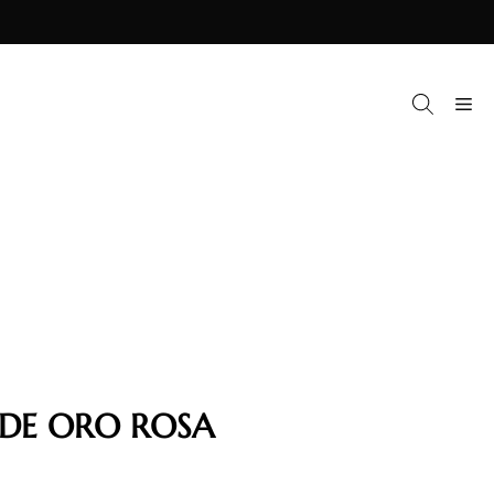
M
 DE ORO ROSA