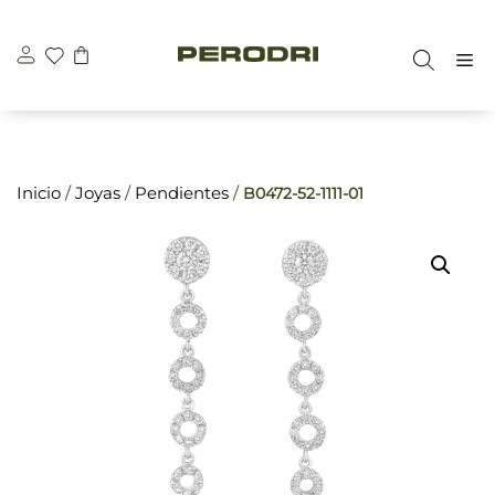
Saltar
\n
\n
al
M
contenido
Inicio
/
Joyas
/
Pendientes
/
B0472-52-1111-01