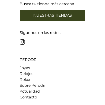
22,60 mm
Talla 31
Busca tu tienda más cercana
22,92 mm
Talla 32
23,24 mm
Talla 33
NUESTRAS TIENDAS
Síguenos en las redes
PERODRI
Joyas
Relojes
Rolex
Sobre Perodri
Actualidad
Contacto