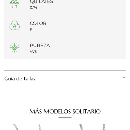
QUILATES
0.74
COLOR
F
PUREZA
VVS
Guía de tallas
Diámetro anillo
Talla anillo
12,28 mm
Talla 1
MÁS
MODELOS
SOLITARIO
12,80 mm
Talla 2
13,20 mm
Talla 3
13,60 mm
Talla 4
14,00 mm
Talla 5