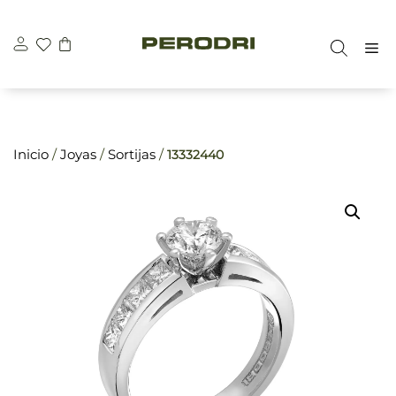
Saltar
\n
\n
al
M
contenido
Inicio
/
Joyas
/
Sortijas
/
13332440