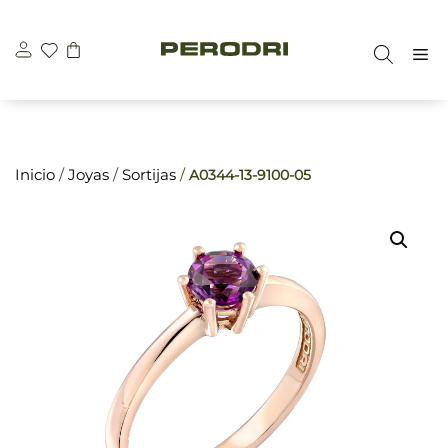
Saltar
\n
\n
al
M
contenido
Inicio
/
Joyas
/
Sortijas
/
A0344-13-9100-05