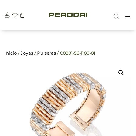
Saltar
\n
\n
al
M
contenido
Inicio
/
Joyas
/
Pulseras
/
C0801-56-1100-01