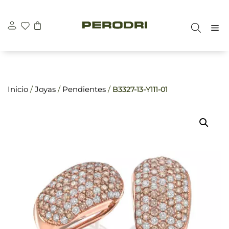
Saltar
\n
\n
al
M
contenido
Inicio
/
Joyas
/
Pendientes
/
B3327-13-Y111-01