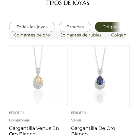
TIPOS DE JOYAS
Todas las joyas
Broches
Colgantes
Colgantes de oro
Colgantes de rubies
Colgantes d
PERODRI
PERODRI
Compromiso
Venus
Gargantilla Venus En
Gargantilla De Oro
Oro Blanco
Blanco