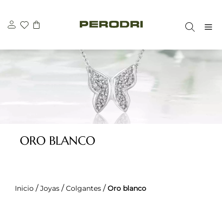
Saltar
al
M
contenido
ORO BLANCO
/
/
/
Inicio
Joyas
Colgantes
Oro blanco