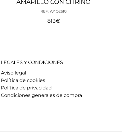
AMARILLO CON CITRINO
AMA
B
REF: W4O261G
813
€
LEGALES Y CONDICIONES
Aviso legal
Política de cookies
Política de privacidad
Condiciones generales de compra