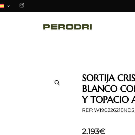
SORTIJA CR
BLANCO CO
Y TOPACIO 
REF: W190226218NDS
2.193
€