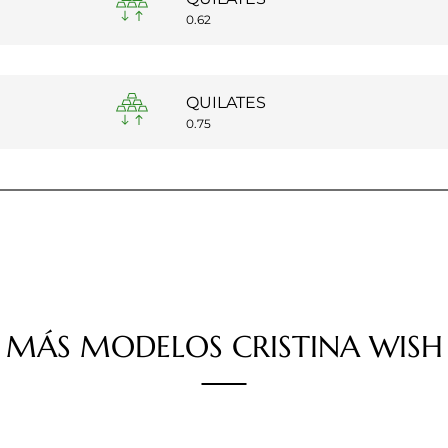
a
0.62
QUILATES
a
0.75
Talla anillo
Talla 1
MÁS
MODELOS
CRISTINA WISH
Talla 2
Talla 3
Talla 4
Talla 5
Talla 6