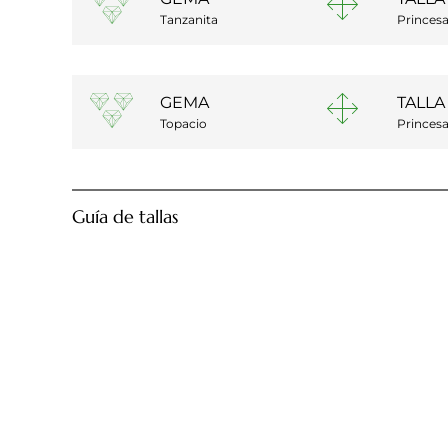
Tanzanita
Princes
GEMA
TALLA
Topacio
Princes
Guía de tallas
Diámetro anillo
12,28 mm
12,80 mm
13,20 mm
13,60 mm
14,00 mm
14,40 mm