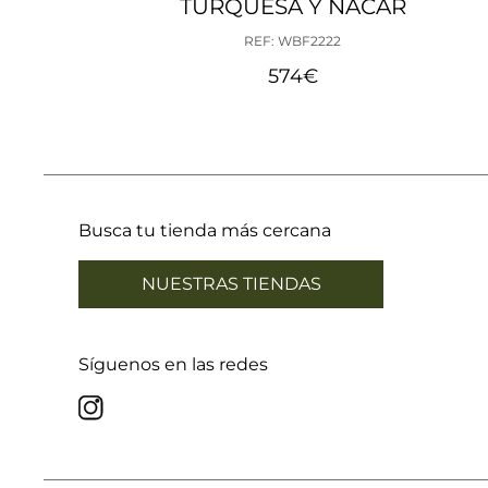
TURQUESA Y NÁCAR
21,01 mm
REF: WBF2222
21,33 mm
574
€
21,65 mm
21,96 mm
22,28 mm
22,60 mm
22,92 mm
23,24 mm
Busca tu tienda más cercana
NUESTRAS TIENDAS
Síguenos en las redes