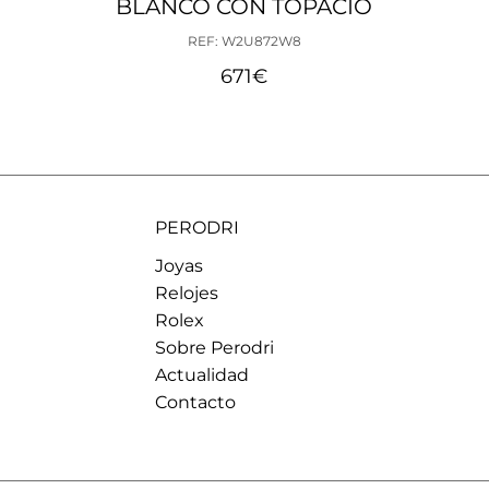
BLANCO CON TOPACIO
Talla 26
REF: W2U872W8
Talla 27
671
€
Talla 28
Talla 29
Talla 30
Talla 31
Talla 32
Talla 33
PERODRI
Joyas
Relojes
Rolex
Sobre Perodri
Actualidad
Contacto