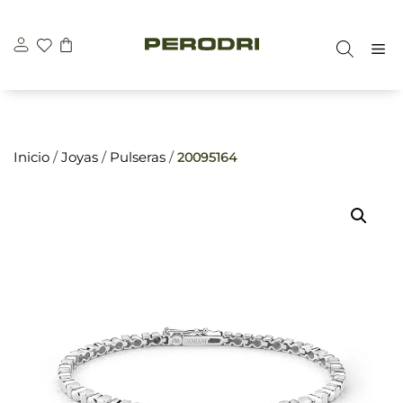
Saltar
\n
\n
al
M
contenido
Inicio
/
Joyas
/
Pulseras
/
20095164