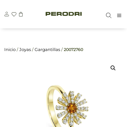
Saltar
\n
\n
al
M
contenido
Inicio
/
Joyas
/
Gargantillas
/
20072760