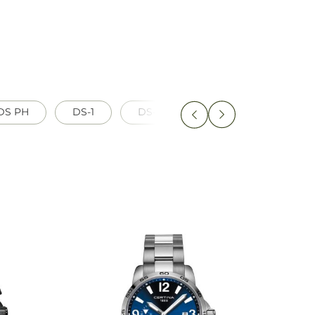
DS PH
DS-1
DS-2
DS-8
DS+