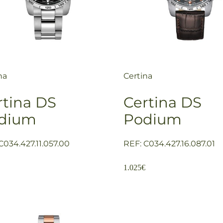
na
Certina
rtina DS
Certina DS
dium
Podium
C034.427.11.057.00
REF: C034.427.16.087.01
1.025
€