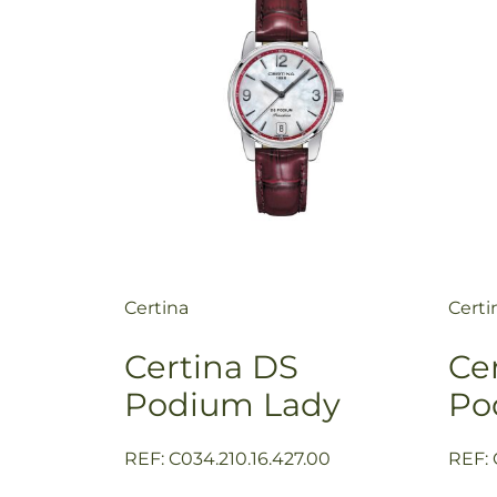
Certina
Certi
Certina DS
Ce
Podium Lady
Po
REF: C034.210.16.427.00
REF: 