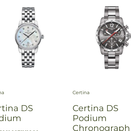
na
Certina
rtina DS
Certina DS
dium
Podium
Chronograph