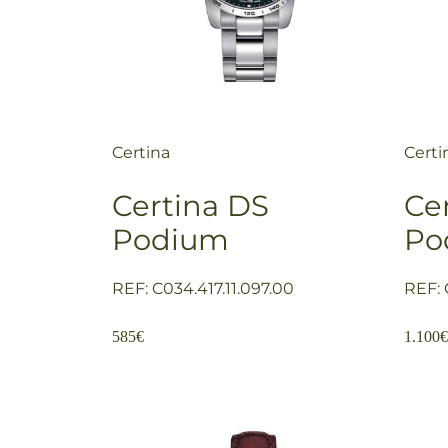
Certina
Certi
Certina DS
Ce
Podium
Po
REF: C034.417.11.097.00
REF: 
585
€
1.100
€