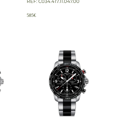
REF: C034.417.11.047.00
585
€