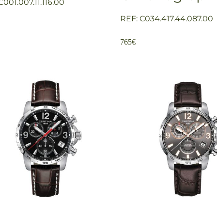
C001.007.11.116.00
REF: C034.417.44.087.00
765
€