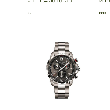
REF: C034.210.11.037.00
REF: 
425
€
880
€