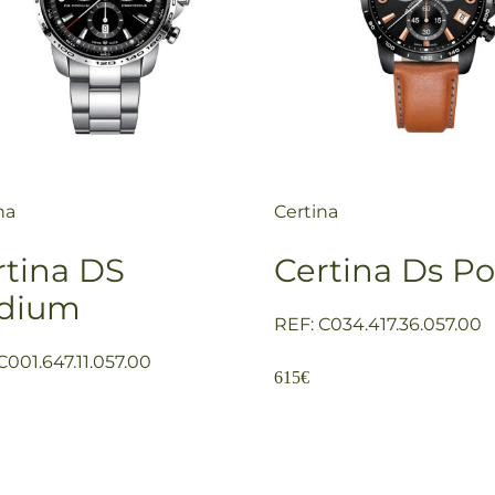
na
Certina
rtina DS
Certina Ds P
dium
REF: C034.417.36.057.00
C001.647.11.057.00
615
€