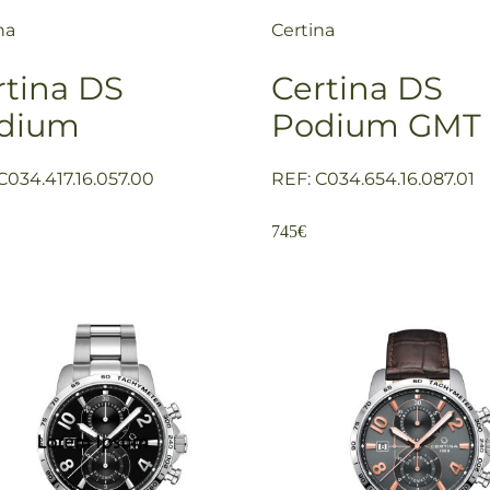
na
Certina
rtina DS
Certina DS
dium
Podium GMT
C034.417.16.057.00
REF: C034.654.16.087.01
745
€