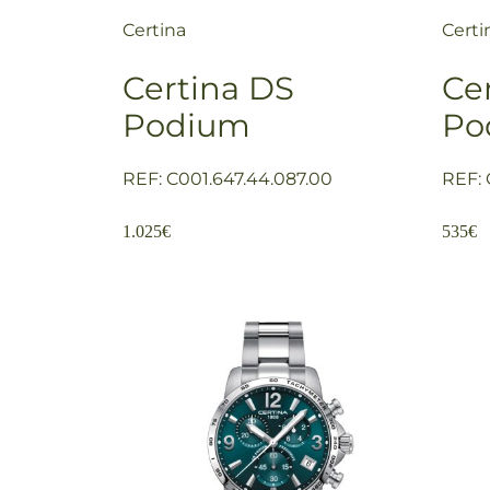
Certina
Certi
Certina DS
Ce
Podium
Po
REF: C001.647.44.087.00
REF: 
1.025
€
535
€