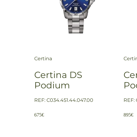
Certina
Certi
Certina DS
Ce
Podium
Po
REF: C034.451.44.047.00
REF: 
675
€
895
€