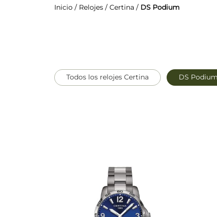
Inicio
/
Relojes
/
Certina
/
DS Podium
Todos los relojes Certina
DS Podiu