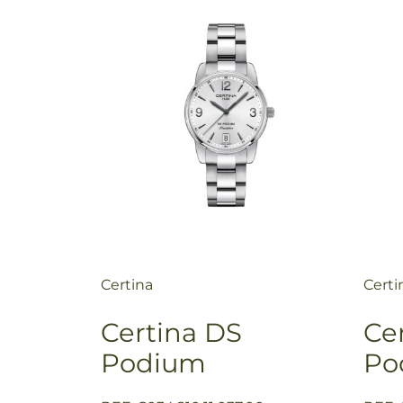
Certina
Certi
Certina DS
Ce
Podium
Po