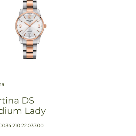
na
rtina DS
dium Lady
C034.210.22.037.00