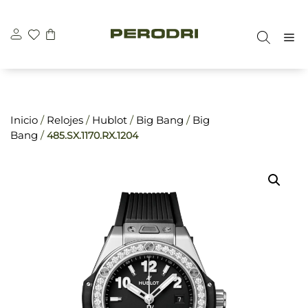
Saltar
\n
\n
al
M
contenido
Inicio
/
Relojes
/
Hublot
/
Big Bang
/
Big
Bang
/
485.SX.1170.RX.1204