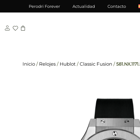
Saltar
\n
\n
Perodri Forever
Actualidad
Contacto
al
contenido
Inicio
/
Relojes
/
Hublot
/
Classic Fusion
/
581.NX.1171