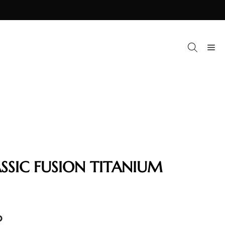
M
SSIC FUSION TITANIUM
P