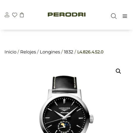
Saltar
\n
\n
al
M
contenido
Inicio
/
Relojes
/
Longines
/
1832
/
L4.826.4.52.0