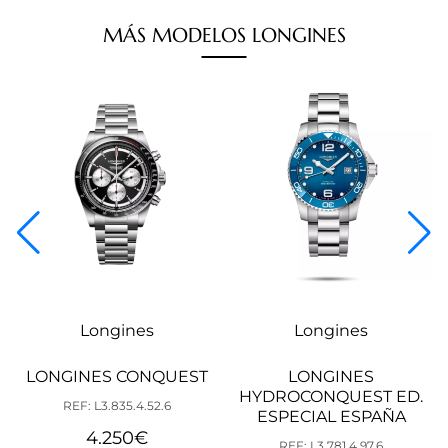
MÁS
MODELOS
LONGINES
Longines
Longines
LONGINES CONQUEST
LONGINES
HYDROCONQUEST ED.
REF: L3.835.4.52.6
ESPECIAL ESPAÑA
4.250
€
REF: L3.781.4.97.6