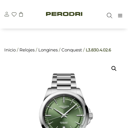
Saltar
\n
\n
al
M
contenido
Inicio
/
Relojes
/
Longines
/
Conquest
/
L3.830.4.02.6