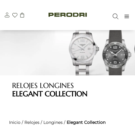
Saltar
al
M
contenido
RELOJES LONGINES
ELEGANT COLLECTION
Inicio
/
Relojes
/
Longines
/
Elegant Collection