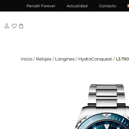
Saltar
\n
\n
Perodri Forever
Actualidad
Contacto
al
contenido
Inicio
/
Relojes
/
Longines
/
HydroConquest
/
L3.790