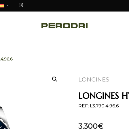
.4.96.6
LONGINES
LONGINES 
REF: L3.790.4.96.6
3.300
€