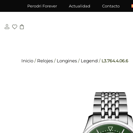
Saltar
\n
\n
Perodri Forever
Actualidad
Contacto
al
contenido
Inicio
/
Relojes
/
Longines
/
Legend
/
L3.764.4.06.6