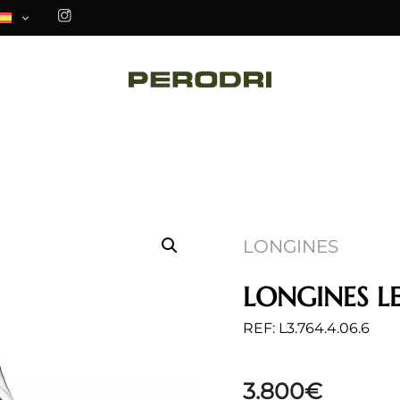
LONGINES
LONGINES L
REF: L3.764.4.06.6
3.800
€