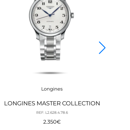
Longines
LONGINES MASTER COLLECTION
LO
REF: L2.628.4.78.6
2.350
€