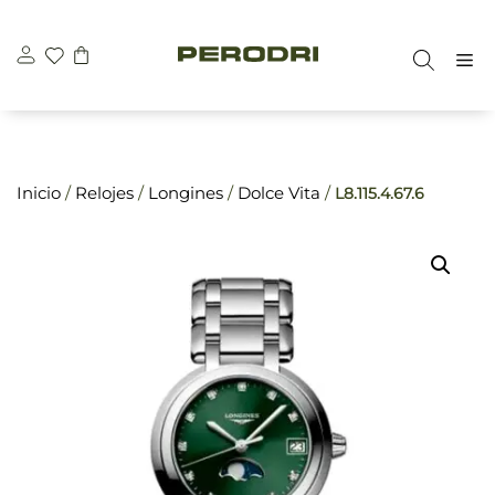
Saltar
\n
\n
al
M
contenido
Inicio
/
Relojes
/
Longines
/
Dolce Vita
/
L8.115.4.67.6