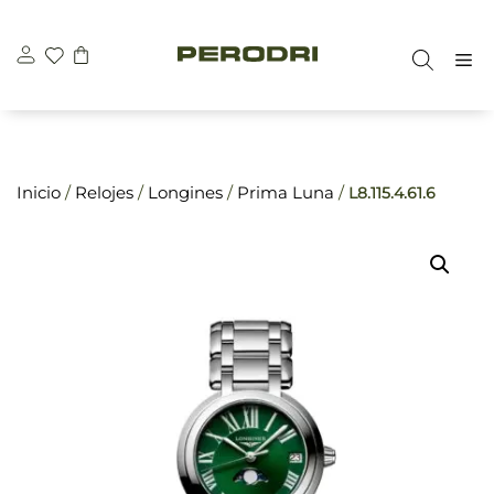
Saltar
\n
\n
al
M
contenido
Inicio
/
Relojes
/
Longines
/
Prima Luna
/
L8.115.4.61.6