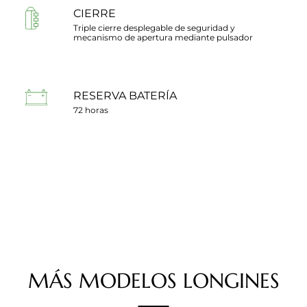
CIERRE
Triple cierre desplegable de seguridad y
mecanismo de apertura mediante pulsador
RESERVA BATERÍA
72 horas
MÁS
MODELOS
LONGINES