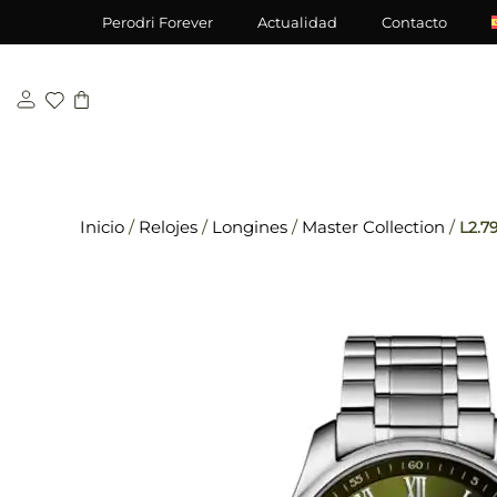
Saltar
\n
\n
Perodri Forever
Actualidad
Contacto
al
contenido
Inicio
/
Relojes
/
Longines
/
Master Collection
/
L2.7