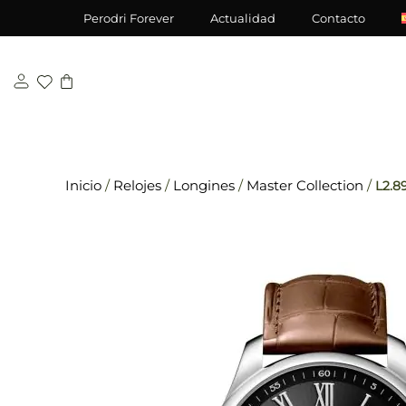
Saltar
\n
\n
Perodri Forever
Actualidad
Contacto
al
contenido
Inicio
/
Relojes
/
Longines
/
Master Collection
/
L2.89