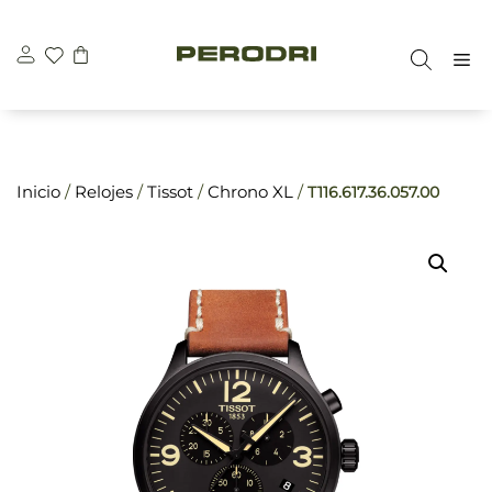
Saltar
\n
\n
al
M
contenido
Inicio
/
Relojes
/
Tissot
/
Chrono XL
/
T116.617.36.057.00