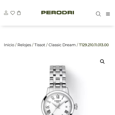
Saltar
\n
\n
al
M
contenido
Inicio
/
Relojes
/
Tissot
/
Classic Dream
/
T129.210.11.013.00