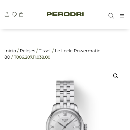
Saltar
\n
\n
al
M
contenido
Inicio
/
Relojes
/
Tissot
/
Le Locle Powermatic
80
/
T006.207.11.038.00