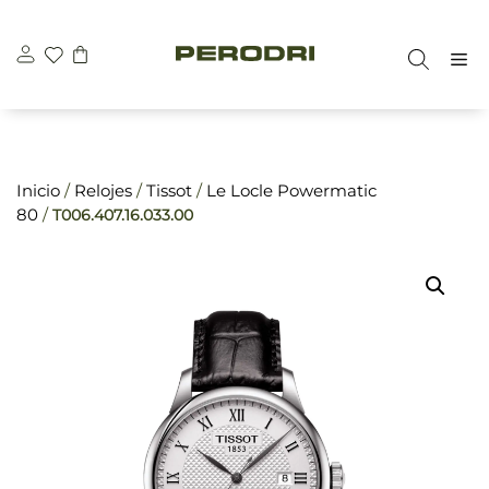
Saltar
\n
\n
al
M
contenido
Inicio
/
Relojes
/
Tissot
/
Le Locle Powermatic
80
/
T006.407.16.033.00