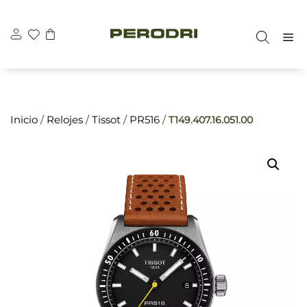
Saltar
\n
\n
al
M
contenido
Inicio
/
Relojes
/
Tissot
/
PR516
/
T149.407.16.051.00