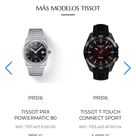
MÁS
MODELOS
TISSOT
PR516
PR516
TISSOT PRX
TISSOT T-TOUCH
POWERMATIC 80
CONNECT SPORT
REF: T137.407.11.051.00
REF: T153.420.47.051.04