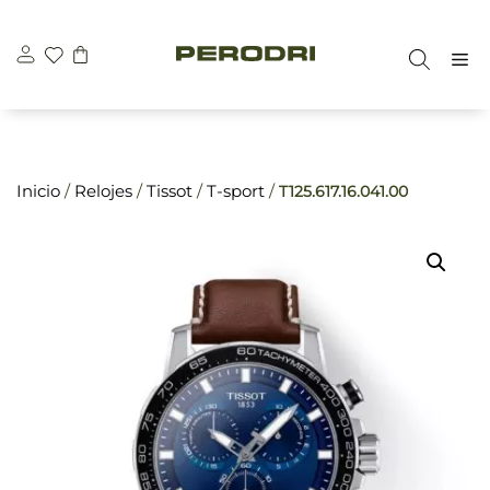
Saltar
\n
\n
al
M
contenido
Inicio
/
Relojes
/
Tissot
/
T-sport
/
T125.617.16.041.00