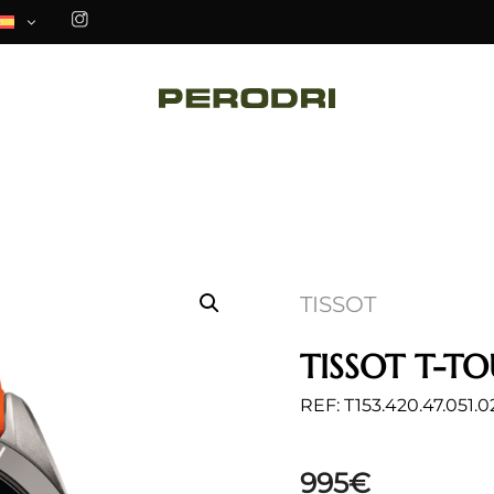
TISSOT
TISSOT T-T
REF: T153.420.47.051.0
995
€