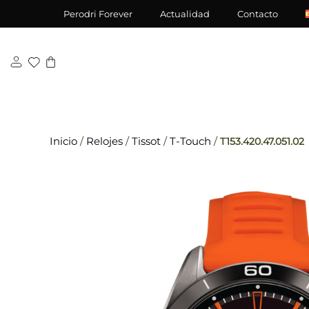
Saltar
\n
\n
Perodri Forever
Actualidad
Contacto
al
contenido
Inicio
/
Relojes
/
Tissot
/
T-Touch
/
T153.420.47.051.02