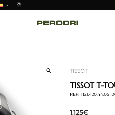
TISSOT
TISSOT T-T
REF: T121.420.44.051.0
1.125
€