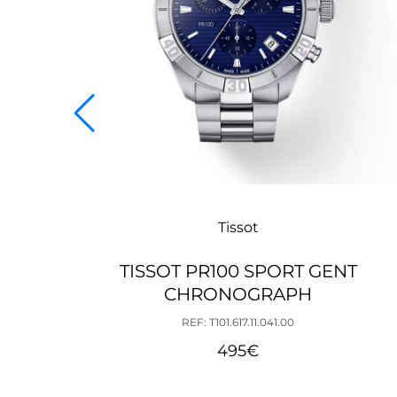
Tissot
TISSOT PR100 SPORT GENT
CHRONOGRAPH
REF: T101.617.11.041.00
495
€