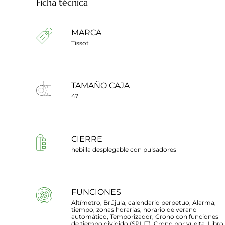
Ficha técnica
MARCA
Tissot
TAMAÑO CAJA
47
CIERRE
hebilla desplegable con pulsadores
FUNCIONES
Altímetro, Brújula, calendario perpetuo, Alarma,
tiempo, zonas horarias, horario de verano
automático, Temporizador, Crono con funciones
de tiempo dividido (SPLIT), Crono por vuelta, Libro