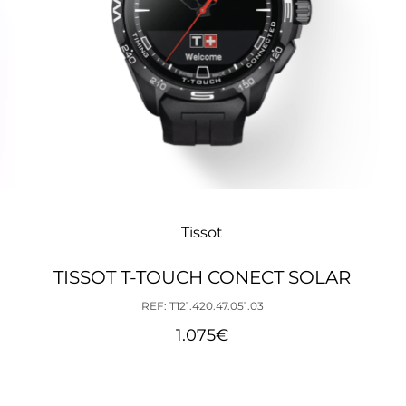
Tissot
TISSOT T-TOUCH CONECT SOLAR
REF: T121.420.47.051.03
1.075
€