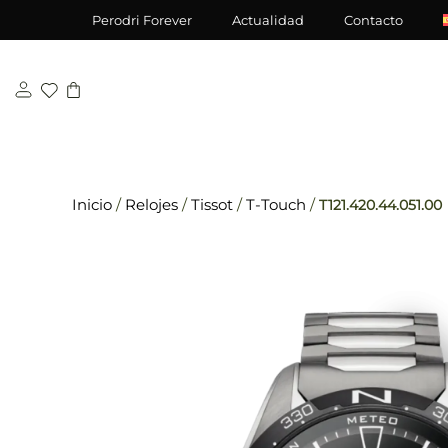
Saltar
\n
\n
Perodri Forever
Actualidad
Contacto
al
contenido
Inicio
/
Relojes
/
Tissot
/
T-Touch
/
T121.420.44.051.00