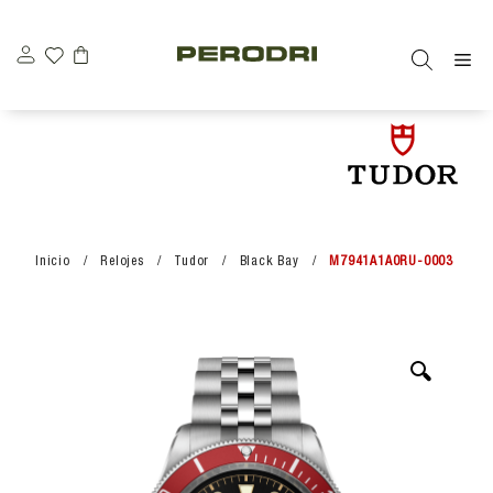
Saltar
\n
\n
al
M
contenido
Inicio
/
Relojes
/
Tudor
/
Black Bay
/
M7941A1A0RU-0003
🔍