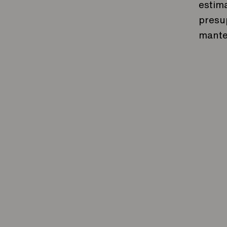
estima
presu
mante