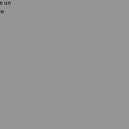
ce un
de