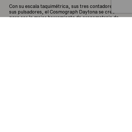
Artículo añadido al carrito.
Finalizar Compra
Con su escala taquimétrica, sus tres contadores y
0 artículos -
0
€
sus pulsadores, el Cosmograph Daytona se creó
para ser la mejor herramienta de cronometraje de
los pilotos de resistencia. El bisel presenta una
escala taquimétrica que permite leer la velocidad
media en una distancia determinada en función del
tiempo cronometrado. Esta escala ofrece una
legibilidad óptima, lo que convierte el Cosmograph
Daytona en el instrumento perfecto para medir la
velocidad hasta las 400 unidades por hora, ya se
trate de kilómetros o millas.